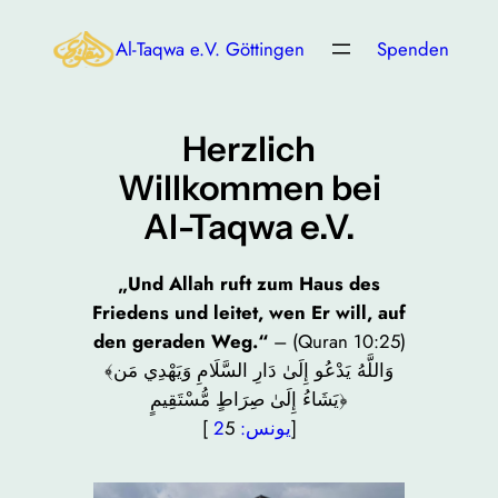
Al-Taqwa e.V. Göttingen
Spenden
Herzlich
Willkommen bei
Al-Taqwa e.V.
„Und Allah ruft zum Haus des
Friedens und leitet, wen Er will, auf
den geraden Weg.“
– (Quran 10:25)
﴾وَاللَّهُ يَدْعُو إِلَىٰ دَارِ السَّلَامِ وَيَهْدِي مَن
يَشَاءُ إِلَىٰ صِرَاطٍ مُّسْتَقِيمٍ﴿
[
يونس: 2
5]