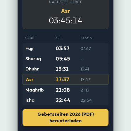
NÄCHSTES GEBET
Asr
03:45:14
GEBET
ZEIT
IQAMA
03:57
Fajr
04:17
05:45
Shuruq
–
13:31
Dhuhr
13:41
17:37
Asr
17:47
21:08
Maghrib
21:13
22:44
Isha
22:54
Gebetszeiten 2026 (PDF)
herunterladen